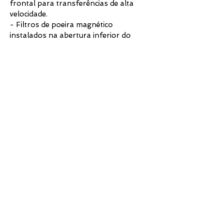
frontal para transferências de alta
velocidade.
- Filtros de poeira magnético
instalados na abertura inferior do
gabinete.
Especificações:
Classe de tamanho: Mid Tower /
Câmara Dupla (Dual Chamber)
Materiais: Aço, Vidro Temperado de
4mm, Chapa de Alumínio de 2mm
Janela Lateral e Frontal: Vidro
temperado
Cor: Preto
Edição Limitada e Numerada:
Redragon Spec
Suporte para tamanho de placa mãe:
E-ATX (máx 280mm de largura),
Mini-ITX, Micro-ATX, ATX (Modo 7
Slots)
Slots de expansão PCI: 3, 5 ou 7