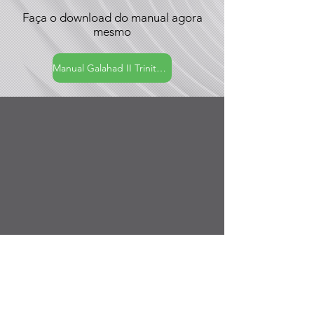
Faça o download do manual agora
mesmo
Manual Galahad II Trinity RGB 360mm
Galahab ll Trinity RGB
360mm White