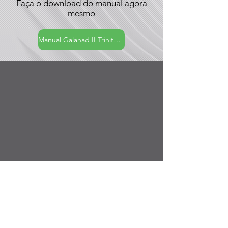
Faça o download do manual agora
mesmo
Manual Galahad II Trinity RGB 240mm
Galahab ll Trinity RGB
240mm