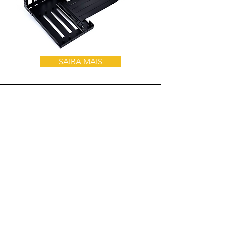
SAIBA MAIS
< Voltar
O11DMINI-1X-3
KIT GPU RISER